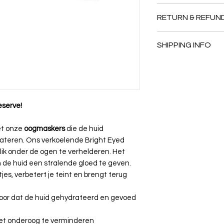
Mii - Bright Eyed Hy
RETURN & REFUN
Voldoet het product
SHIPPING INFO
lossen we samen op
niet worden geretour
Bestellingen worde
Vind ons volledige ru
en verzonden per po
algemene voorwaar
Kom je je bestelling 
ons een mailtje via
a
eserve!
dan spreken we een
et onze
oogmaskers
die de huid
drateren. Ons verkoelende Bright Eyed
lik onder de ogen te verhelderen. Het
 de huid een stralende gloed te geven.
ntjes, verbetert je teint en brengt terug
oor dat de huid gehydrateerd en gevoed
het onderoog te verminderen