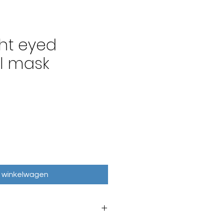
ght eyed
l mask
n winkelwagen