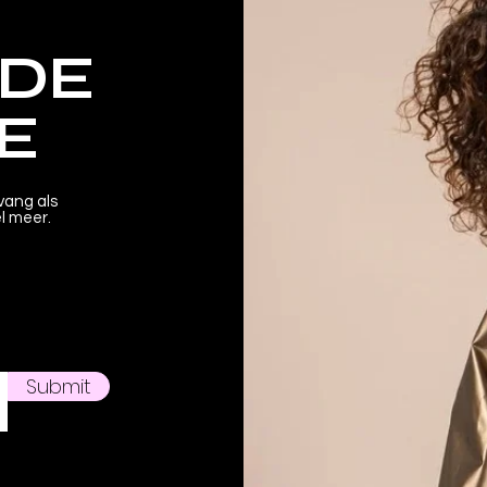
 DE
E
vang als
el meer.
Submit