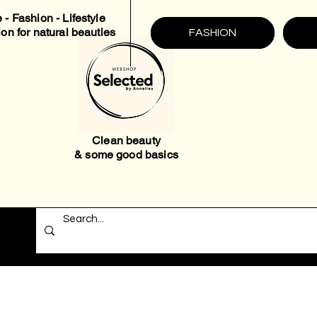
 - Fashion - Lifestyle
ion for natural beauties
FASHION
Clean beauty
& some good basics