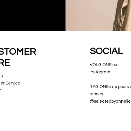
SOCIAL
STOMER
RE
VOLG ONS op
Instagram
Us
er Service
TAG ONS in je posts 
t
stories
@selectedbyannelie