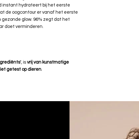
 instant hydrateert bij het eerste
dat de oogcontour er vanaf het eerste
n gezonde glow. 96% zegt dat het
ar doet verminderen.
ngrediënts'
, is
vrij van kunstmatige
iet getest op dieren
.