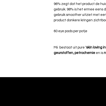
96% zegt dat het product de huid
gebruik. 98% is het ermee eens 
gebruik smoother uitziet met ee
product donkere kringen zichtba
60 eye pads per potje
Mii bestaat uit pure
'skin loving i
geurstoffen, petrochemie
en is
n