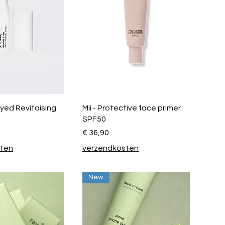
 Eyed Revitaising
Mii - Protective face primer
SPF50
Prijs
€ 36,90
sten
verzendkosten
New