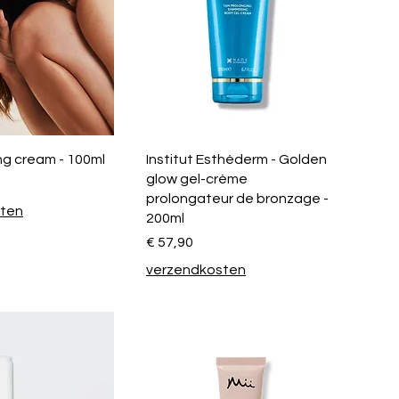
ng cream - 100ml
Institut Esthéderm - Golden
glow gel-crème
prolongateur de bronzage -
sten
200ml
Prijs
€ 57,90
verzendkosten