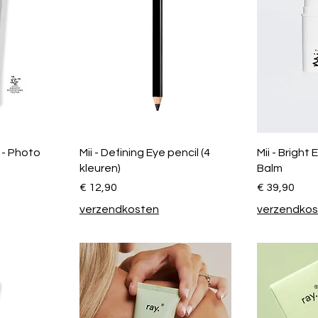
 - Photo
Mii - Defining Eye pencil (4
Mii - Bright
kleuren)
Balm
Prijs
Prijs
€ 12,90
€ 39,90
verzendkosten
verzendko