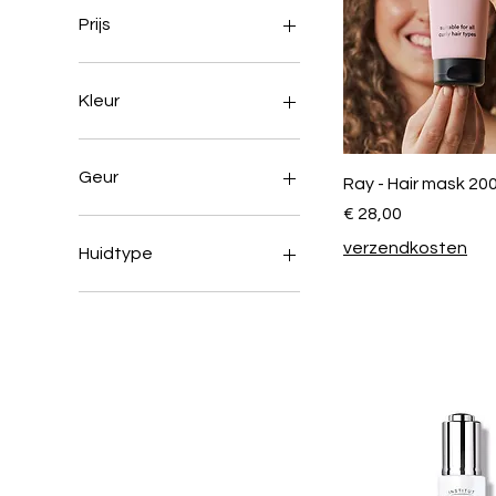
Prijs
€ 9
€ 104
Kleur
Geur
Ray - Hair mask 20
Prijs
€ 28,00
Grapefruit
Oolong Tea
verzendkosten
Huidtype
droge huid
normale tot gemengde
huid