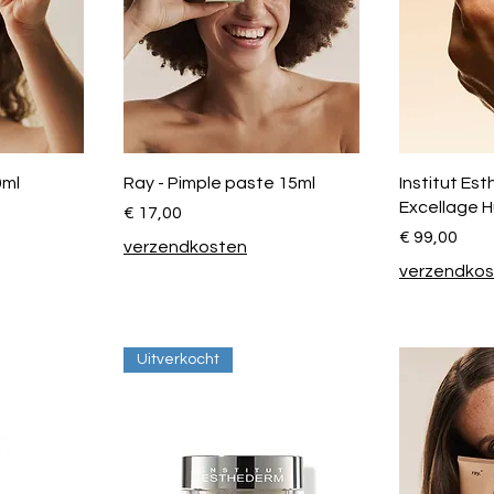
0ml
Ray - Pimple paste 15ml
Institut Es
Excellage H
Prijs
€ 17,00
Prijs
€ 99,00
verzendkosten
verzendko
Uitverkocht