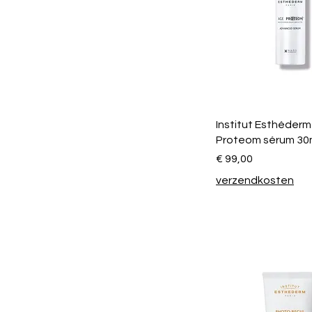
Institut Esthéderm
Proteom sérum 30
Prijs
€ 99,00
verzendkosten