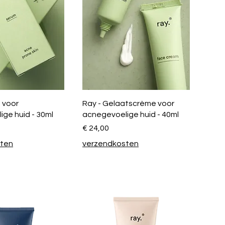
 voor
Ray - Gelaatscrème voor
ge huid - 30ml
acnegevoelige huid - 40ml
Prijs
€ 24,00
sten
verzendkosten