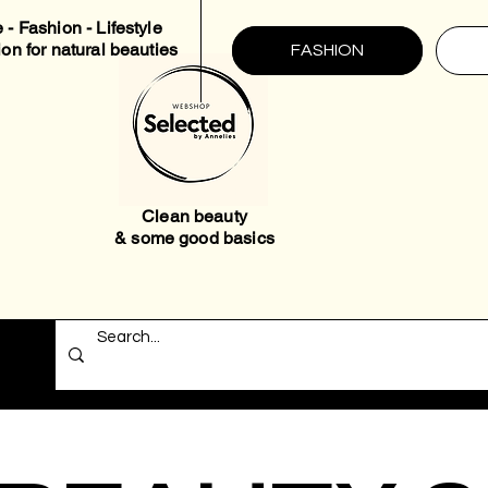
 - Fashion - Lifestyle
ion for natural beauties
FASHION
Clean beauty
& some good basics