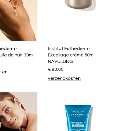
théderm -
Institut Esthéderm -
uile de nuit 30ml
Excellage crème 50ml
NAVULLING
Prijs
€ 93,00
sten
verzendkosten