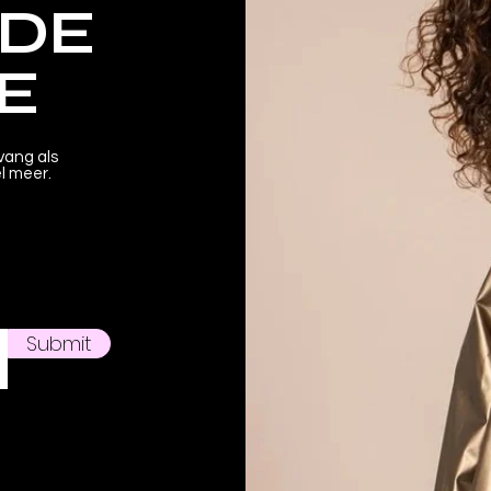
 DE
E
vang als
el meer.
Submit