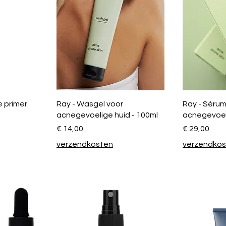
e primer
Ray - Wasgel voor
Ray - Sérum
acnegevoelige huid - 100ml
acnegevoeli
Prijs
Prijs
€ 14,00
€ 29,00
verzendkosten
verzendko