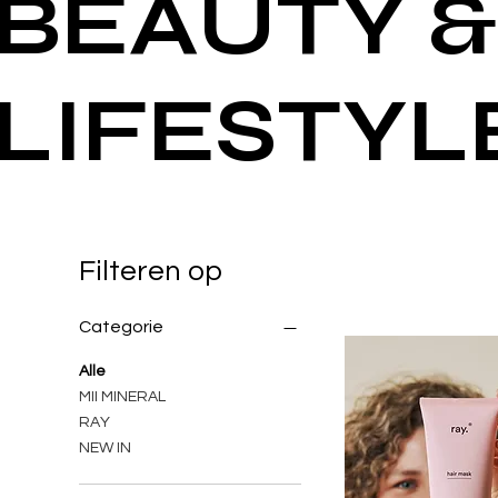
BEAUTY &
LIFESTYL
Filteren op
Categorie
Alle
MII MINERAL
RAY
NEW IN