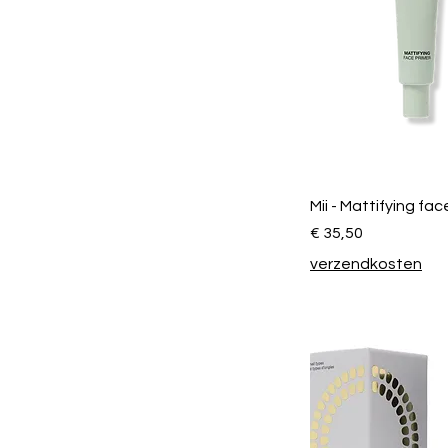
Mii - Mattifying fac
Prijs
€ 35,50
verzendkosten