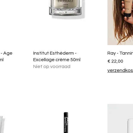
 - Age
Institut Esthéderm -
Ray - Tanni
ml
Excellage crème 50ml
Prijs
€ 22,00
Niet op voorraad
verzendko