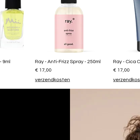
 - 9ml
Ray - Anti-Frizz Spray - 250ml
Ray - Cica 
Prijs
Prijs
€ 17,00
€ 17,00
verzendkosten
verzendko