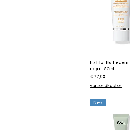
Institut Esthéderm
regul - 50ml
Prijs
€ 77,90
verzendkosten
New