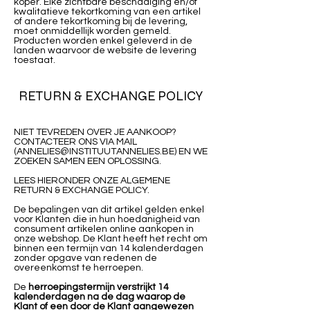
koper. Elke zichtbare beschadiging en/of
kwalitatieve tekortkoming van een artikel
of andere tekortkoming bij de levering,
moet onmiddellijk worden gemeld.
Producten worden enkel geleverd in de
landen waarvoor de website de levering
toestaat.
RETURN & EXCHANGE POLICY
NIET TEVREDEN OVER JE AANKOOP?
CONTACTEER ONS VIA MAIL
(
ANNELIES@INSTITUUTANNELIES.BE
) EN WE
ZOEKEN SAMEN EEN OPLOSSING.
LEES HIERONDER ONZE ALGEMENE
RETURN & EXCHANGE POLICY.
De bepalingen van dit artikel gelden enkel
voor Klanten die in hun hoedanigheid van
consument artikelen online aankopen in
onze webshop. De Klant heeft het recht om
binnen een termijn van 14 kalenderdagen
zonder opgave van redenen de
overeenkomst te herroepen.
De
herroepingstermijn verstrijkt 14
kalenderdagen na de dag waarop de
Klant of een door de Klant aangewezen