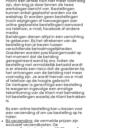
Mocht een artikel toch niet meer voorradig
zijn, dan krijg je daar binnen de twee
werkdagen bericht van. Bestellingen
kunnen enkel geplaatst worden via de
webshop. Er worden geen bestellingen
(noch wijzigingen of toevoegingen aan
online geplaatste bestellingen) aanvaard
via telefoon, e-mail, facebook of andere
media.
Betalingen dienen altijd in één verrichting
te gebeuren. Bij het afrekenen van de
bestelling kan je kiezen tussen
verschillende betaalmogelijkheden.
Goederen worden pas klaargemaakt op
het moment dat de betaling
geregistreerd werd bij ons. Indien de
bestelling niet onmiddellijk betaald wordt
is er steeds een risico dat de goederen bij
het ontvangen van de betaling niet meer
voorradig zijn. Je wordt hiervan via e-mail
of telefoon op de hoogte gebracht.
De Verkoper is gerechtigd een bestelling
te weigeren ingevolge een ernstige
tekortkoming van de Klant met betrekking
tot bestellingen waarbij de Klant betrokken
is.
Bij een online bestelling kan u kiezen voor
een verzending of om uw bestelling op te
halen.
Bij verzending:
de vermelde prijzen zijn
exclusief verzendkosten. De