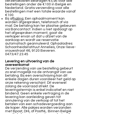
verzendkosten bedragen €5,95 voor alle
bestellingen onder de €100 in België en
Nederland. Gratis verzending voor alle
bestellingen met een totale waarde vanaf
€100.
Bij af
haling:
Een ophaalmoment kan
worden afgesproken, telefonsch of via
mail. De betaling kan ter plaatse gebeuren
via Bancontact. Indien u niet opdaagt op
het afgesproken moment, gaat de
verkoper ervan uit dat u afziet van de
aankoop en wordt uw reservatie
automatisch geannuleerd. Ophaaladres:
Schoonheidsinstituut Annelies, Onze-lieve-
vrouwstraat 46, 9120 Beveren.
0473/47.23.45
Levering en uitvoering van de
overeenkomst
De verzending van uw bestelling gebeurt
zo snel mogelijk na de ontvangst van uw
betaling. Bij een overschrijving kan dit
enkele dagen duren vooraleer het geld op
onze rekening verschijnt. Dit evenwel
zolang de voorraad strekt. De
leveringstermijn is enkel indicatief en niet
bindend. Geen enkele vertraging in de
levering kan aanleiding geven tot
annulering van de verkoop of tot het
betalen van een schadevergoeding aan
de koper. Alle pakjes worden verzonden
met Bpost, DHL of PostNL. Binnen België