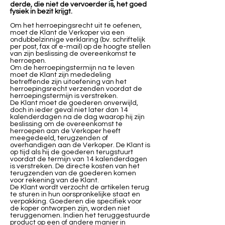
derde, die niet de vervoerder is, het goed
fysiek in bezit krijgt.
Om het herroepingsrecht uit te oefenen,
moet de Klant de Verkoper via een
ondubbelzinnige verklaring (bv. schriftelijk
per post, fax of e-mail) op de hoogte stellen
van zijn beslissing de overeenkomst te
herroepen.
Om de herroepingstermijn na te leven
moet de Klant zijn mededeling
betreffende zijn uitoefening van het
herroepingsrecht verzenden voordat de
herroepingstermijn is verstreken.
De Klant moet de goederen onverwijld,
doch in ieder geval niet later dan 14
kalenderdagen na de dag waarop hij zijn
beslissing om de overeenkomst te
herroepen aan de Verkoper heeft
meegedeeld, terugzenden of
overhandigen aan de Verkoper. De Klant is
op tijd als hij de goederen terugstuurt
voordat de termijn van 14 kalenderdagen
is verstreken. De directe kosten van het
terugzenden van de goederen komen
voor rekening van de Klant.
De Klant wordt verzocht de artikelen terug
te sturen in hun oorspronkelijke staat en
verpakking. Goederen die specifiek voor
de koper ontworpen zijn, worden niet
teruggenomen. Indien het teruggestuurde
product op een of andere manier in