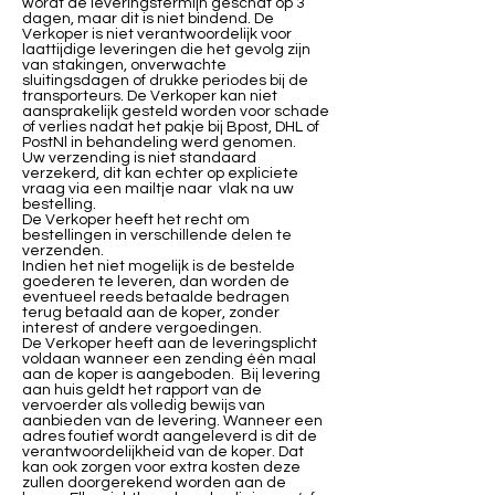
wordt de leveringstermijn geschat op 3
dagen, maar dit is niet bindend. De
Verkoper is niet verantwoordelijk voor
laattijdige leveringen die het gevolg zijn
van stakingen, onverwachte
sluitingsdagen of drukke periodes bij de
transporteurs. De Verkoper kan niet
aansprakelijk gesteld worden voor schade
of verlies nadat het pakje bij Bpost, DHL of
PostNl in behandeling werd genomen.
Uw verzending is niet standaard
verzekerd, dit kan echter op expliciete
vraag via een mailtje naar vlak na uw
bestelling.
De Verkoper heeft het recht om
bestellingen in verschillende delen te
verzenden.
Indien het niet mogelijk is de bestelde
goederen te leveren, dan worden de
eventueel reeds betaalde bedragen
terug betaald aan de koper, zonder
interest of andere vergoedingen.
De Verkoper heeft aan de leveringsplicht
voldaan wanneer een zending één maal
aan de koper is aangeboden. Bij levering
aan huis geldt het rapport van de
vervoerder als volledig bewijs van
aanbieden van de levering. Wanneer een
adres foutief wordt aangeleverd is dit de
verantwoordelijkheid van de koper. Dat
kan ook zorgen voor extra kosten deze
zullen doorgerekend worden aan de