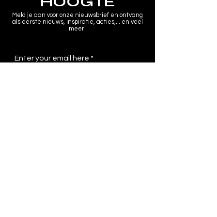
HOOGTE
Meld je aan voor onze nieuwsbrief en ontvang
als eerste nieuws, inspiratie, acties,... en veel
meer.
Enter your email here
Submit