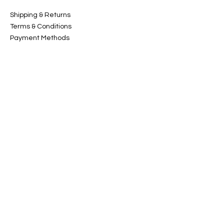
Shipping & Returns
Terms & Conditions
Payment Methods
CUSTOMER CARE
About Us
Customer Service
Contact