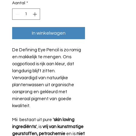
Aantal
*
In winkelwagen
De Defining Eye Pencil is zo romig
en makkelijk te mengen. Ons
oogpotlood is rijk aan kleur, dat
langdurig blijft zitten.
Vervaardigd van natuurlijke
plantenwassen uit organische
oorsprong en gekleurd met
mineraal pigment van goede
kwaliteit.
Mii bestaat uit pure
'skin loving
ingrediënts'
, is
vrij van kunstmatige
geurstoffen, petrochemie
en is
niet