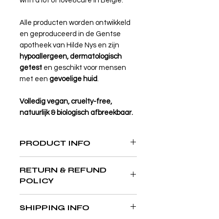
with a lot of love&care in België.
Alle producten worden ontwikkeld
en geproduceerd in de Gentse
apotheek van Hilde Nys en zijn
hypoallergeen, dermatologisch
getest
en geschikt voor mensen
met een
gevoelige huid
.
Volledig vegan, cruelty-free,
natuurlijk & biologisch afbreekbaar.
PRODUCT INFO
Ray - Lip Balm
RETURN & REFUND
POLICY
Voldoet het product niet aan je
SHIPPING INFO
verwachtingen? Dat lossen we